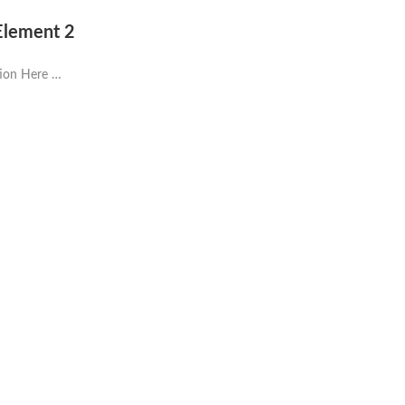
 Element 2
tion Here …