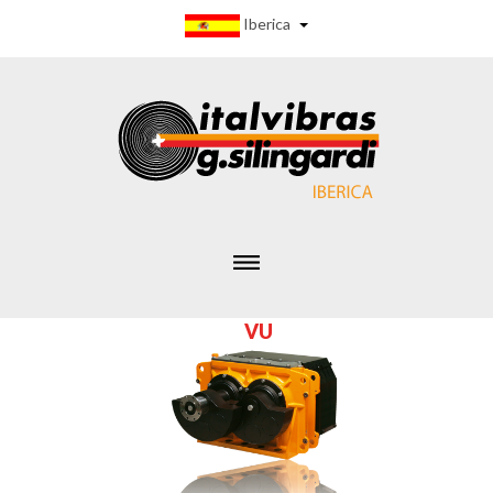
Iberica
V
U