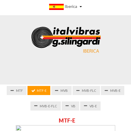
Iberica
MTF
MTF-E
MVB
MVB-FLC
MVB-E
MVB-E-FLC
VB
VB-E
M
T
F
-
E