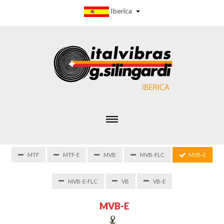
Iberica
MTF
MTF-E
MVB
MVB-FLC
MVB-E
MVB-E-FLC
VB
VB-E
M
V
B
-
E