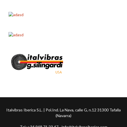
Italvibras Iberica S.L. | Pol.Ind. La Nava, calle G, n.12 31300 Tafalla
(Navarra)
Tel.:+34 948 71 23 47 - info@italvibrasiberica.com